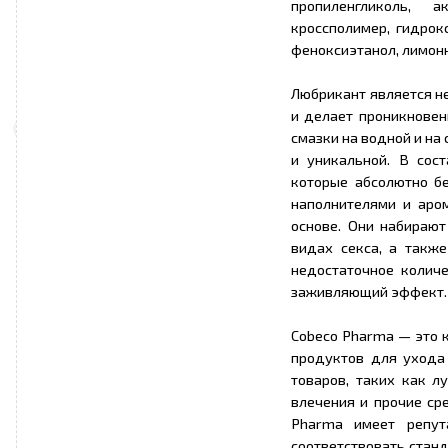
пропиленгликоль, а
кроссполимер, гидрок
феноксиэтанол, лимонн
Любрикант является н
и делает проникновен
смазки на водной и на
и уникальной. В сос
которые абсолютно б
наполнителями и аро
основе. Они набирают
видах секса, а такж
недостаточное количе
заживляющий эффект. 
Cobeco Pharma — это 
продуктов для ухода 
товаров, таких как л
влечения и прочие ср
Pharma имеет репут
соответствовать стан