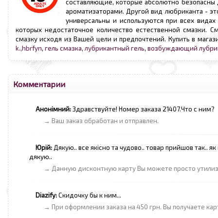
составляющие, которые абсолютно безопасны 
ароматизаторами. Другой вид любриканта - эт
универсальны и используются при всех видах
которых недостаточное количество естественной смазки. С
смазку исходя из Вашей цели и предпочтений. Купить в магаз
k.,hbrfyn
,
гель смазка
,
лубрикантный гель
,
возбуждающий лубри
Комментарии
Анонімний:
Здравствуйте! Номер заказа 21407.Что с ним?
→ Ваш заказ обработан и отправлен.
Юрій:
Дякую.. все якісно та чудово.. товар прийшов так.. як і
дякую..
→ Данную дисконтную карту Вы можете просто утилиз
Diazify:
Скидочку бы к ним...
→ При оформлении заказа на 450 грн. Вы получаете ка