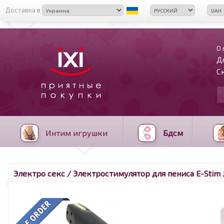
Доставка в
О 
Д
С
Интим игрушки
Бдсм
Электро секс
/ Электростимулятор для пениса E-Stim J
<
>