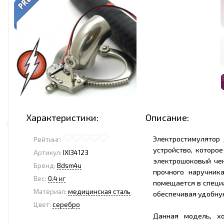
Характеристики:
Описание:
Электростимулятор 
Рейтинг:
устройство, которо
Артикул:
IXI34123
электрошоковый че
Бренд:
Bdsm4u
прочного наручник
Вес:
0.4 кг
помещается в специа
Материал:
медицинская сталь
обеспечивая удобну
Цвет:
серебро
Данная модель, х