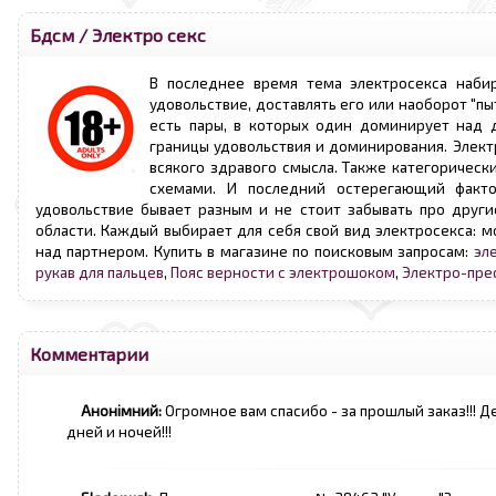
Бдсм
/
Электро секс
В последнее время тема электросекса набир
удовольствие, доставлять его или наоборот "пы
есть пары, в которых один доминирует над д
границы удовольствия и доминирования. Элект
всякого здравого смысла. Также категоричес
схемами. И последний остерегающий факто
удовольствие бывает разным и не стоит забывать про други
области. Каждый выбирает для себя свой вид электросекса:
над партнером. Купить в магазине по поисковым запросам:
эл
рукав для пальцев
,
Пояс верности с электрошоком
,
Электро-пре
Комментарии
Анонімний:
Огромное вам спасибо - за прошлый заказ!!! Д
дней и ночей!!!