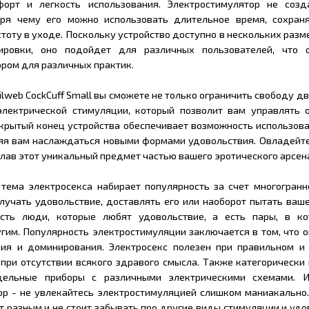
орт и легкость использования. Электростимулятор не созд
аря чему его можно использовать длительное время, сохран
стоту в уходе. Поскольку устройство доступно в нескольких разм
ировки, оно подойдет для различных пользователей, что 
ром для различных практик.
ilweb CockCuff Small вы сможете не только ограничить свободу дв
электрической стимуляции, который позволит вам управлять
ткрытый конец устройства обеспечивает возможность использов
ляя вам наслаждаться новыми формами удовольствия. Овладейт
елав этот уникальный предмет частью вашего эротического арсен
тема электросекса набирает популярность за счет многогранн
лучать удовольствие, доставлять его или наоборот пытать ваш
сть люди, которые любят удовольствие, а есть пары, в к
гим. Популярность электростимуляции заключается в том, что 
вия и доминирования. Электросекс полезен при правильном и
 при отсутствии всякого здравого смысла. Также категорически
дельные приборы с различными электрическими схемами. 
р - не увлекайтесь электростимуляцией слишком маниакально.
 разным и не стоит забывать про другие виды стимуляции и удо