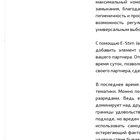
максимальный комф
замыкания, благод
гигиеничность и про
возможность регул
универсальным выбо
С помощью E-Stim Ja
добавить элемент 
вашего партнера. О
время суток, позво
своего партнера, сд
В последнее время 
тематики. Можно по
разрядами. Ведь е
доминирует над дру
границы удовольст
подходе, но вреден
использовать само
остерегающий факто
удовольствие бывает