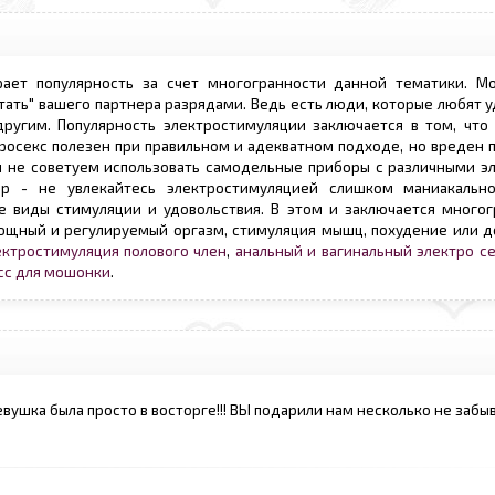
ает популярность за счет многогранности данной тематики. М
тать" вашего партнера разрядами. Ведь есть люди, которые любят у
ругим. Популярность электростимуляции заключается в том, что
росекс полезен при правильном и адекватном подходе, но вреден 
ки не советуем использовать самодельные приборы с различными э
р - не увлекайтесь электростимуляцией слишком маниакально
е виды стимуляции и удовольствия. В этом и заключается многог
 мощный и регулируемый оргазм, стимуляция мышц, похудение или 
ектростимуляция полового член
,
анальный и вагинальный электро с
сс для мошонки
.
евушка была просто в восторге!!! ВЫ подарили нам несколько не заб