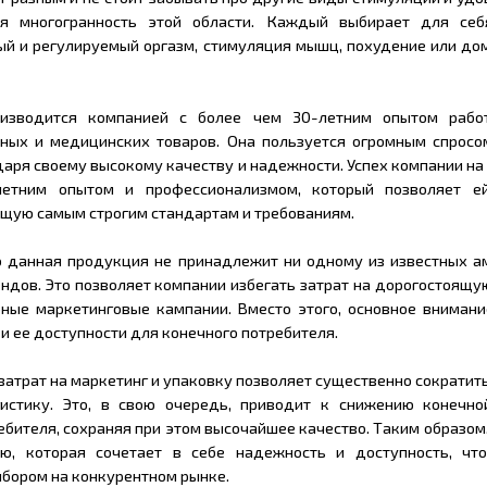
я многогранность этой области. Каждый выбирает для се
ый и регулируемый оргазм, стимуляция мышц, похудение или до
оизводится компанией с более чем 30-летним опытом рабо
ных и медицинских товаров. Она пользуется огромным спросо
аря своему высокому качеству и надежности. Успех компании на
летним опытом и профессионализмом, который позволяет е
щую самым строгим стандартам и требованиям.
о данная продукция не принадлежит ни одному из известных а
ендов. Это позволяет компании избегать затрат на дорогостоящ
ные маркетинговые кампании. Вместо этого, основное внимани
и ее доступности для конечного потребителя.
затрат на маркетинг и упаковку позволяет существенно сократит
гистику. Это, в свою очередь, приводит к снижению конечно
бителя, сохраняя при этом высочайшее качество. Таким образом
ю, которая сочетает в себе надежность и доступность, чт
бором на конкурентном рынке.