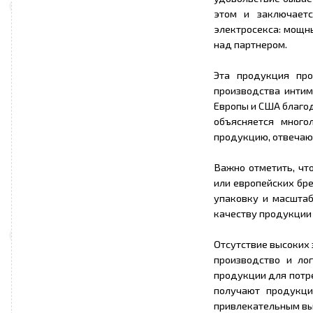
этом и заключаетс
электросекса: мощн
над партнером.
Эта продукция пр
производства интим
Европы и США благод
объясняется много
продукцию, отвечаю
Важно отметить, чт
или европейских бр
упаковку и масштаб
качеству продукции 
Отсутствие высоких 
производство и ло
продукции для потре
получают продукци
привлекательным вы