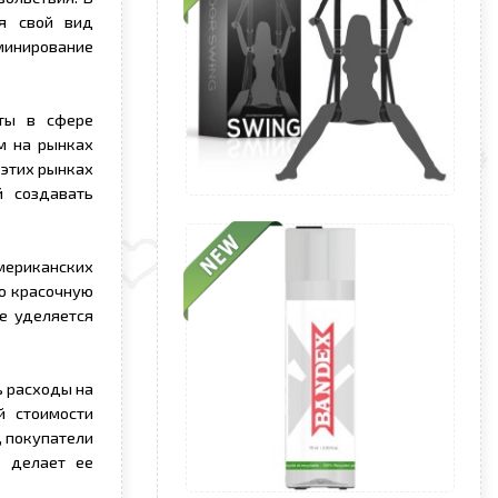
бя свой вид
минирование
ты в сфере
м на рынках
 этих рынках
й создавать
мериканских
ую красочную
е уделяется
ь расходы на
й стоимости
, покупатели
о делает ее