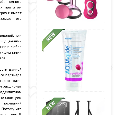
аёт полного
яя при этом
ерах и имеет
сделает его
ижений, но и
 ощущениями
ания в любое
е желаниями
ала.
ости данной
его партнера
оторых один
он расширяет
 адекватном
 не советуем
И последний
 Потому что
вольствия. В