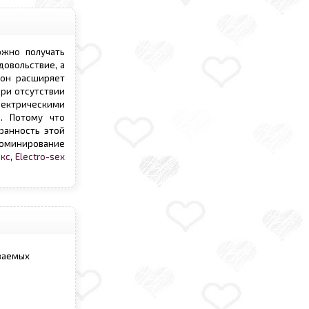
ожно получать
довольствие, а
 он расширяет
при отсутствии
лектрическими
. Потому что
ранность этой
доминирование
екс
,
Electro-sex
ываемых