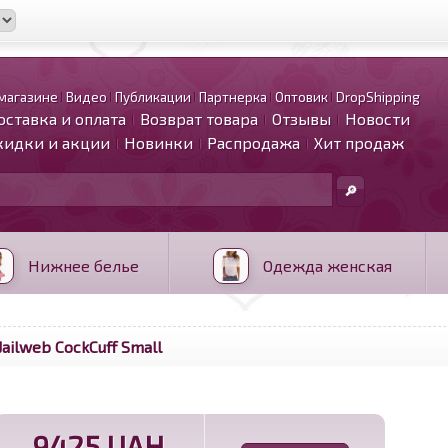
магазине
Видео
Публикации
Партнерка
Оптовик
DropShipping
оставка и оплата
Возврат товара
Отзывы
Новости
кидки и акции
Новинки
Распродажа
Хит продаж
Нижнее белье
Одежда женская
ailweb CockCuff Small
9425 UAH