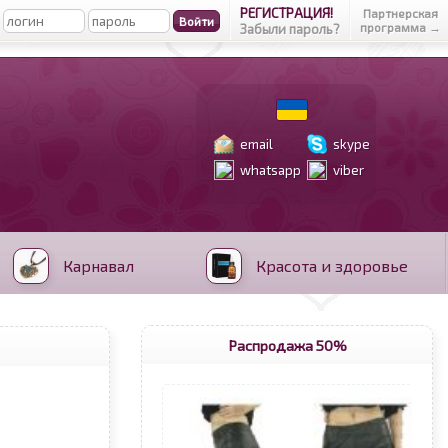
РЕГИСТРАЦИЯ!
Партнерская
программа →
Забыли пароль?
email
skype
whatsapp
viber
Карнавал
Красота и здоровье
Распродажа 50%