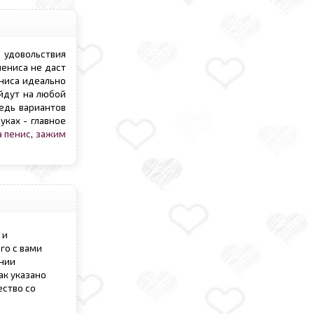
 удовольствия
пениса не даст
ниса идеально
йдут на любой
ведь вариантов
уках - главное
а пенис
,
зажим
 и
го с вами
ении
ак указано
ество со