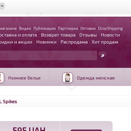
магазине
Видео
Публикации
Партнерка
Оптовик
DropShipping
оставка и оплата
Возврат товара
Отзывы
Новости
кидки и акции
Новинки
Распродажа
Хит продаж
Нижнее белье
Одежда женская
L Spikes
595 UAH