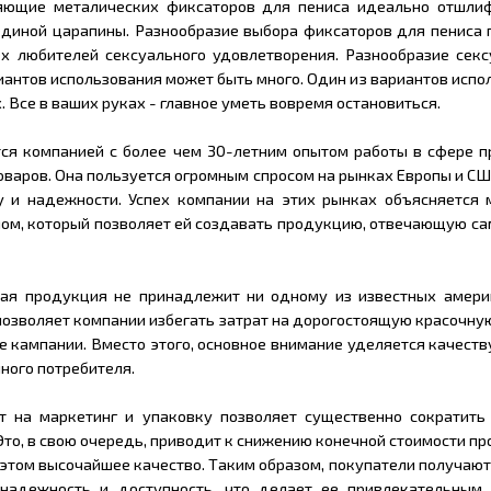
ляющие металических фиксаторов для пениса идеально отшли
единой царапины. Разнообразие выбора фиксаторов для пениса 
х любителей сексуального удовлетворения. Разнообразие секс
иантов использования может быть много. Один из вариантов испо
 Все в ваших руках - главное уметь вовремя остановиться.
ся компанией с более чем 30-летним опытом работы в сфере п
оваров. Она пользуется огромным спросом на рынках Европы и С
у и надежности. Успех компании на этих рынках объясняется 
ом, который позволяет ей создавать продукцию, отвечающую са
ная продукция не принадлежит ни одному из известных амери
позволяет компании избегать затрат на дорогостоящую красочну
 кампании. Вместо этого, основное внимание уделяется качест
чного потребителя.
ат на маркетинг и упаковку позволяет существенно сократить
 Это, в свою очередь, приводит к снижению конечной стоимости п
 этом высочайшее качество. Таким образом, покупатели получаю
 надежность и доступность, что делает ее привлекательным