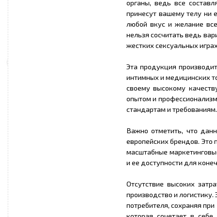
органы, ведь все состав
принесут вашему телу ни 
любой вкус и желание все
нельзя сосчитать ведь вар
жестких сексуальных играх.
Эта продукция производит
интимных и медицинских т
своему высокому качеств
опытом и профессионализм
стандартам и требованиям.
Важно отметить, что дан
европейских брендов. Это 
масштабные маркетинговые
и ее доступности для коне
Отсутствие высоких затр
производство и логистику.
потребителя, сохраняя при
которая сочетает в себе