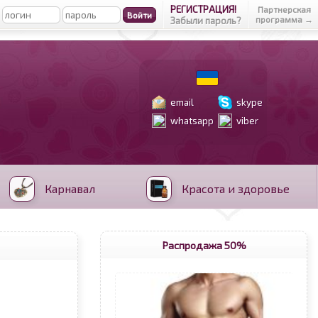
РЕГИСТРАЦИЯ!
Партнерская
программа →
Забыли пароль?
email
skype
whatsapp
viber
Карнавал
Красота и здоровье
Распродажа 50%