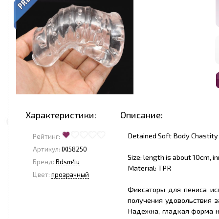
Характеристики:
Описание:
Detained Soft Body Chastity
Рейтинг:
Артикул:
IXI58250
Size: length is about 10cm, i
Бренд:
Bdsm4u
Material: TPR
Цвет:
прозрачный
Фиксаторы для пениса ис
получения удовольствия з
Надежна, гладкая форма н