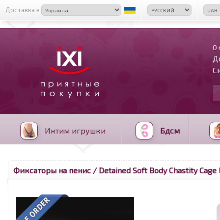
Доставка в
О 
Д
С
Интим игрушки
Бдсм
Фиксаторы на пенис
/ Detained Soft Body Chastity Cage 
<
>