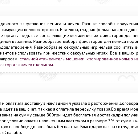
дежного закрепления пениса и яичек. Разные способы получения
стимуляции половых органов. Надежна, гладкая форма насадок для 
е органы, ведь все составляющие металических фиксаторов для пе
диной царапины. Разнообразие выбора фиксаторов для пениса подо
удовлетворения. Разнообразие сексуальных игр нельзя сосчитать 
антов использовать при жестких сексуальных играх. Все в ваших р
 запросам:
стальной утяжелитель мошонки
,
хромированное кольцо н
сатор для яичек с кольцом
.
1 и оплатила доставку в накладной я указала о расторжении договора
 идет за ваш счет, так как я оплатила пересылку товара.Во время мое
заказ на сумму свыше 300грн. идет бесплатная доставка,при получ
же при условии оплаты наложенным платежом в размере 3% от суммы к
рн.,хотя вообще должна быть бесплатная.Благодарю вас за сотруднич
ах.Спасибо.