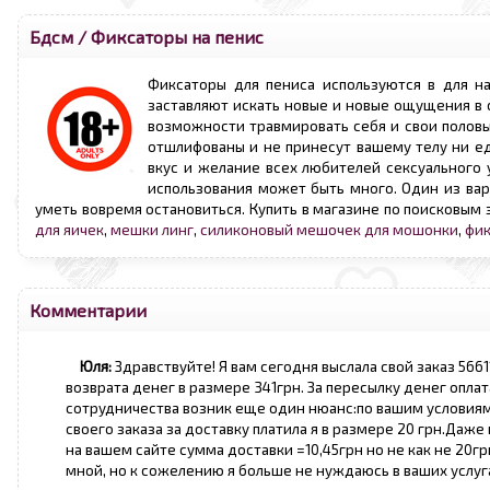
Бдсм
/
Фиксаторы на пенис
Фиксаторы для пениса используются в для на
заставляют искать новые и новые ощущения в 
возможности травмировать себя и свои половы
отшлифованы и не принесут вашему телу ни е
вкус и желание всех любителей сексуального 
использования может быть много. Один из вари
уметь вовремя остановиться. Купить в магазине по поисковым
для яичек
,
мешки линг
,
силиконовый мешочек для мошонки
,
фик
Комментарии
Юля:
Здравствуйте! Я вам сегодня выслала свой заказ 5661
возврата денег в размере 341грн. За пересылку денег оплата
сотрудничества возник еще один нюанс:по вашим условиям 
своего заказа за доставку платила я в размере 20 грн.Да
на вашем сайте сумма доставки =10,45грн но не как не 20г
мной, но к сожелению я больше не нуждаюсь в ваших услуг