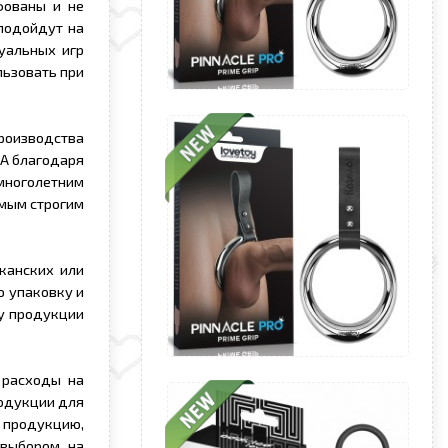
фованы и не
подойдут на
уальных игр
льзовать при
роизводства
ША благодаря
многолетним
мым строгим
канских или
ю упаковку и
ву продукции
 расходы на
родукции для
т продукцию,
 выбором на