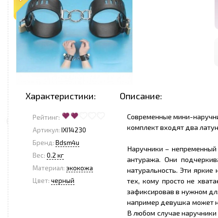
Характеристики:
Описание:
Современные мини-наручни
Рейтинг:
комплект входят два латун
Артикул:
IXI14230
Бренд:
Bdsm4u
Наручники – непременный 
Вес:
0.2 кг
антуража. Они подчеркив
Материал:
экокожа
натуральность. Эти яркие
тех, кому просто не хват
Цвет:
черный
зафиксировав в нужном дл
например девушка может н
В любом случае наручники 