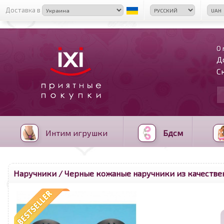
Доставка в
О 
Д
С
Интим игрушки
Бдсм
Наручники
/ Черные кожаные наручники из качестве
<
>