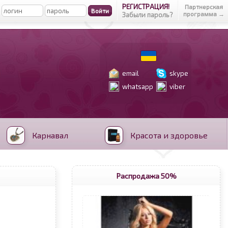
РЕГИСТРАЦИЯ!
Партнерская
программа →
Забыли пароль?
email
skype
whatsapp
viber
Карнавал
Красота и здоровье
Распродажа 50%