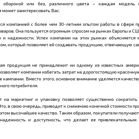
й оборокой или без, различного цвета – каждая модель 
 может заинтересовать Вас.
ся компанией с более чем 30-летним опытом работы в сфере п
оваров. Она пользуется огромным спросом на рынках Европы и С
у и надежности. Успех компании на этих рынках объясняется 
ом, который позволяет ей создавать продукцию, отвечающую са
ная продукция не принадлежит ни одному из известных амери
позволяет компании избегать затрат на дорогостоящую красочну
 кампании. Вместо этого, основное внимание уделяется качест
чного потребителя.
ат на маркетинг и упаковку позволяет существенно сократить
 Это, в свою очередь, приводит к снижению конечной стоимости п
 этом высочайшее качество. Таким образом, покупатели получаю
 надежность и доступность, что делает ее привлекательным