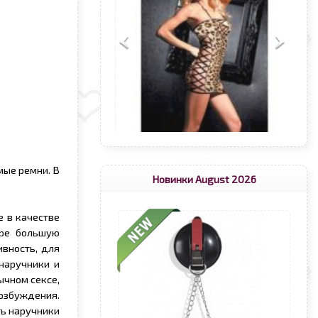
мые ремни. В
Новинки August 2026
 в качестве
гре большую
ивность, для
 наручники и
ычном сексе,
возбуждения.
ть наручники