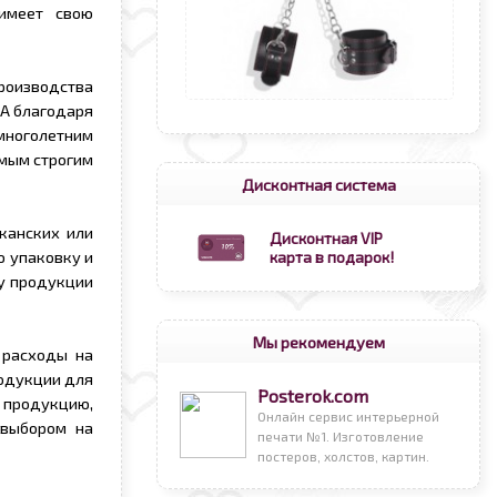
имеет свою
роизводства
ША благодаря
многолетним
мым строгим
Дисконтная система
канских или
Дисконтная VIP
ю упаковку и
карта в подарок!
ву продукции
Мы рекомендуем
 расходы на
родукции для
Posterok.com
т продукцию,
Онлайн сервис интерьерной
 выбором на
печати №1. Изготовление
постеров, холстов, картин.