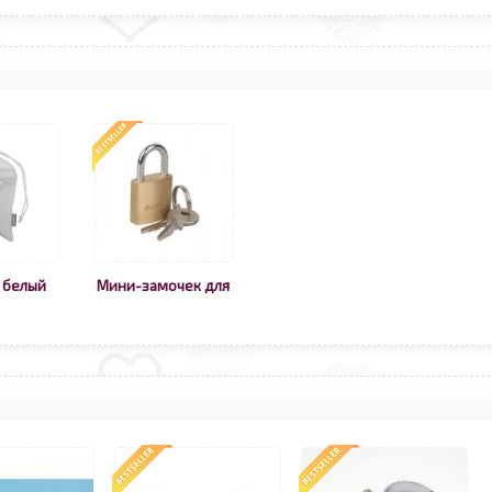
 белый
Мини-замочек для