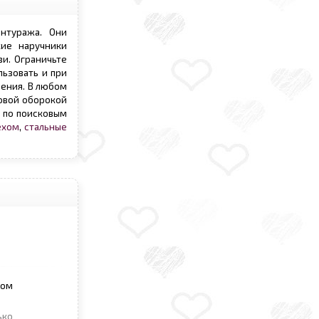
нтуража. Они
кие наручники
ви. Ограничьте
льзовать и при
дения. В любом
ховой оборокой
е по поисковым
ехом
,
стальные
зом
ько