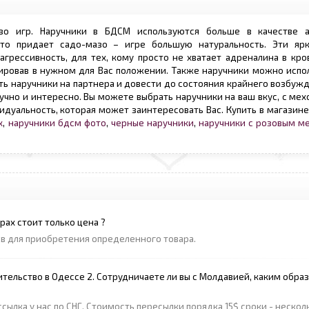
зо игр. Наручники в БДСМ используются больше в качестве а
то придает садо-мазо – игре большую натуральность. Эти яр
грессивность, для тех, кому просто не хватает адреналина в кро
сировав в нужном для Вас положении. Также наручники можно испо
ь наручники на партнера и довести до состояния крайнего возбуж
кучно и интересно. Вы можете выбрать наручники на ваш вкус, с ме
идуальность, которая может заинтересовать Вас. Купить в магазин
х
,
наручники бдсм фото
,
черные наручники
,
наручники с розовым м
рах стоит только цена ?
ов для приобретения определенного товара.
ительство в Одессе 2. Сотрудничаете ли вы с Молдавией, каким обра
сылка у нас по СНГ. Стоимость пересылки порядка 15$ сроки - нескол