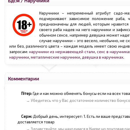
Бдсм
/
Наручники
Наручники – непременный атрибут садо-ма
подчеркивают зависимое положение раба, ч
предназначены для людей, которым нравится а
своего раба надев на него наручники и зафик
обычном сексе, например девушка может надет
случае наручники – это весело, необычно, не с
или без, различного цвета – каждая модель имеет свою индив
запросам:
наручники из нержавеющей стали
,
секс в наручника
наручники
,
металлические наручники
,
девушка в наручниках
.
Комментарии
Пітер:
Где и как можно обменять бонусы если на всех това
→ Убедитесь что у Вас достаточное количество бонус
Серж:
Добрый день, интересует: 1. Есть ли ваше представ
доставляется товар
→ Здравствуйте, мы находимся в Киеве но почтовая рас