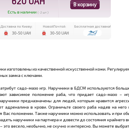
620 UAH
Есть в наличии
(~2 шт.)
Доставка по Киеву:
НовойПочтой:
Бесплатная доставка!
30-50 UAH
30-50 UAH
ки изготовлены из качественной искусственной кожи. Регулируе
ных замка с ключами.
атрибут садо-мазо игр. Наручники в БДСМ используются больше
ают зависимое положение раба, что придает садо-мазо – и
 наручники предназначены для людей, которым нравится агресс
ает адреналина в крови. Ограничьте своего раба надев на него
я Вас положении. Также наручники можно использовать и при об
адеть наручники на партнера и довести до состояния крайнего 
– это весело, необычно, не скучно и интересно. Вы можете выбра