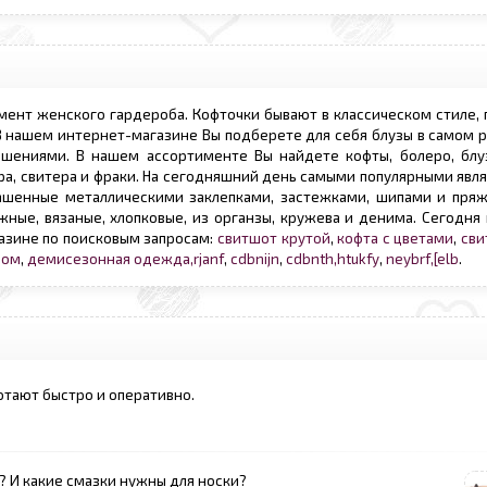
мент женского гардероба. Кофточки бывают в классическом стиле,
 В нашем интернет-магазине Вы подберете для себя блузы в самом
шениями. В нашем ассортименте Вы найдете кофты, болеро, блуз
ра, свитера и фраки. На сегодняшний день самыми популярными явл
ашенные металлическими заклепками, застежками, шипами и пряж
ные, вязаные, хлопковые, из органзы, кружева и денима. Сегодня
азине по поисковым запросам:
свитшот крутой
,
кофта с цветами
,
сви
лом
,
демисезонная одежда,rjanf
,
cdbnijn
,
cdbnth,htukfy
,
neybrf,[elb
.
тают быстро и оперативно.
? И какие смазки нужны для носки?