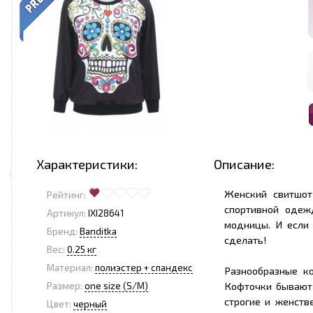
Характеристики:
Описание:
Женский свитшот
Рейтинг:
спортивной одеж
Артикул:
IXI28641
<
>
модницы. И если 
Бренд:
Banditka
сделать!
Вес:
0.25 кг
Материал:
полиэстер + спандекс
Разнообразные к
Кофточки бывают 
Размер:
one size (S/M)
строгие и женств
Цвет:
черный