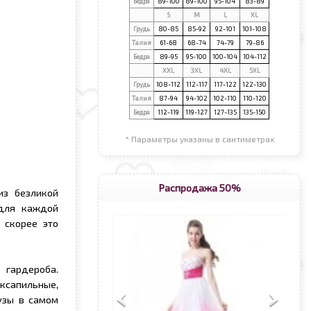
Бедра
89-100
89-100
95-104
83-89
S
М
L
XL
Грудь
80-85
85-92
92-101
101-108
Талия
61-68
68-74
74-79
79-86
Бедра
89-95
95-100
100-104
104-112
XXL
3XL
4XL
5XL
Грудь
108-112
112-117
117-122
122-130
Талия
87-94
94-102
102-110
110-120
Бедра
112-119
119-127
127-135
135-150
* Параметры указаны в сантиметрах
Распродажа 50%
из безликой
 для каждой
 скорее это
 гардероба.
ексапильные,
узы в самом