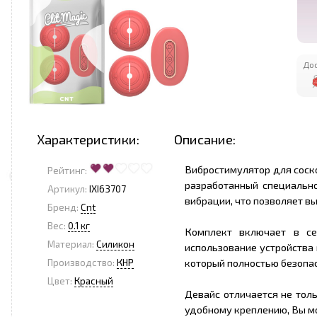
Дос
Характеристики:
Описание:
Вибростимулятор для соско
Рейтинг:
разработанный специальн
Артикул:
IXI63707
вибрации, что позволяет 
Бренд:
Cnt
Вес:
0.1 кг
Комплект включает в се
Материал:
Силикон
использование устройства
который полностью безопас
Производство:
КНР
Цвет:
Красный
Девайс отличается не тол
удобному креплению, Вы мо