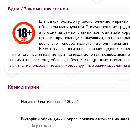
Бдсм
/
Зажимы для сосков
Благодаря большому расположению нервных 
объектом манипуляций. Стимулирование грудны
это одна из самых главных прелюдий для хор
оргазма при помощи стимуляции, но не каждая
всего этот способ является дополнительным
Некоторые женщины испытывают удовольствие
такие как : вытягивание при помощи цепочки, подвешиван
зажиманию сосков добавляют более изощренные формы пыто
зажимы
,
использование зажимов
,
вакуумные зажимы
,
зажимы д
Комментарии
Наталія:
Оплатила заказ 100727
Вікторія:
Добрый день. Вопрос: повязка держится на чем (
→ На резинке.