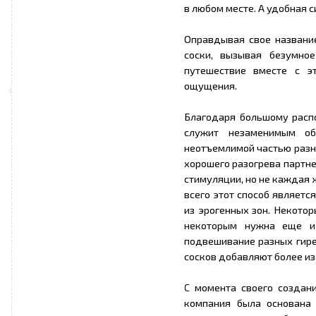
в любом месте. А удобная с
Оправдывая свое название
соски, вызывая безумно
путешествие вместе с э
ощущения.
Благодаря большому распо
служит незаменимым об
неотъемлимой частью разно
хорошего разогрева партне
стимуляции, но не каждая 
всего этот способ являет
из эрогенных зон. Некото
некоторым нужна еще и 
подвешивание разных гире
сосков добавляют более и
С момента своего создан
компания была основана 