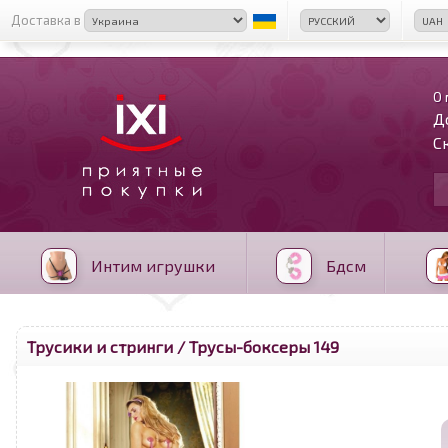
Доставка в
О 
Д
С
Интим игрушки
Бдсм
Трусики и стринги
/ Трусы-боксеры 149