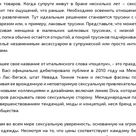
 товаров. Когда супруги живут в браке несколько лет – секс
сит тех ощущений, что раньше. Необходимо освежить отношени
о развлечения. Тут идеальным решением становятся трусики с 
азрезом или, к примеру, лаковые трусики. Представьте, что може
асивая женщина в маленьких шёлковых трусиках, с низкой
, попка обычно остаётся открытой, а покрой трусиков подчёркива
бельё незаменимым аксессуаром в супружеской или просто инт
ами.
ившее свое название от итальянского слова «поцелуи», - это праз
 Baci официально дебютировало публике в 2010 году на Ме
в Лас-Вегасе, штат Невада. Тонкие ткани и лестные фасоны п
вая ее врожденную и неповторимую сексуальную привлекательн
 новыми коллекциями и дизайнами, включая линию Diva, котора
еров раскрывать свою сексуальную сторону. Международные па
овершенствованием тенденций, моды и концепций, неся бренд 
общества.
ам во всем мире сексуальную уверенность, основанную на огро
одежды. Несмотря на то, что цены соответствуют каждому бю