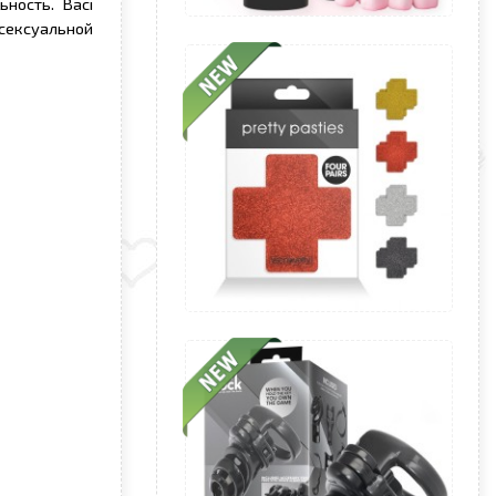
ность. Baci
сексуальной