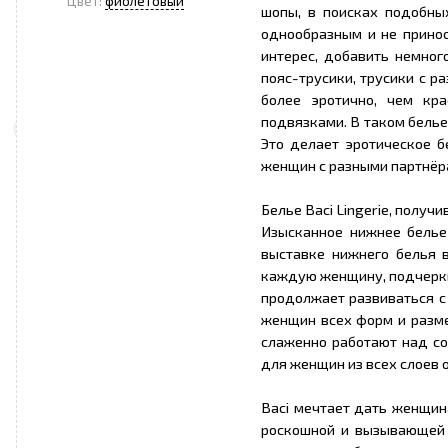
Цвет:
фиолетовый
шопы, в поисках подобных
однообразным и не прино
интерес, добавить немног
пояс-трусики, трусики с р
более эротично, чем кр
подвязками. В таком белье
Это делает эротическое 
женщин с разными партнёр
Белье Baci Lingerie, получ
Изысканное нижнее белье
выставке нижнего белья 
каждую женщину, подчерки
продолжает развиваться с
женщин всех форм и разм
слаженно работают над с
для женщин из всех слоев 
Baci мечтает дать женщин
роскошной и вызывающей 