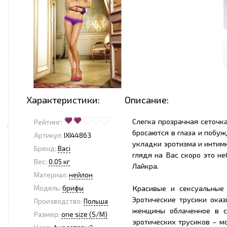
Характеристики:
Описание:
Слегка прозрачная сеточк
Рейтинг:
бросаются в глаза и побу
Артикул:
IXI44863
укладки эротизма и интимно
Бренд:
Baci
глядя на Вас скоро это н
<
>
Вес:
0.05 кг
Лайкра.
Материал:
нейлон
Красивые и сексуальные
Модель:
брифы
Эротические трусики ока
Производство:
Польша
женщины облаченное в се
Размер:
one size (S/M)
эротических трусиков – м