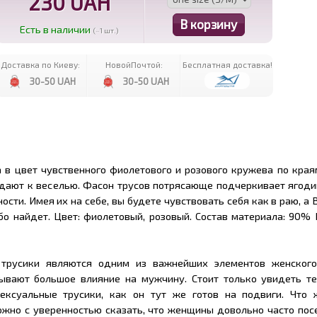
230 UAH
Есть в наличии
(~1 шт.)
Доставка по Киеву:
НовойПочтой:
Бесплатная доставка!
30-50 UAH
30-50 UAH
а в цвет чувственного фиолетового и розового кружева по края
ждают к веселью. Фасон трусов потрясающе подчеркивает ягоди
сти. Имея их на себе, вы будете чувствовать себя как в раю, а 
ебо найдет. Цвет: фиолетовый, розовый. Состав материала: 90%
 трусики являются одним из важнейших элементов женского
зывают большое влияние на мужчину. Стоит только увидеть т
ксуальные трусики, как он тут же готов на подвиги. Что 
ожно с уверенностью сказать, что женщины довольно часто пос