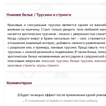
Нижнее белье
/
Трусики и стринги
Красивые и сексуальные трусики являются одним из важне
влияние на мужчину. Стоит только увидеть тело любимой женщ
касается эротических трусиков – можно с уверенностью сказат
Когда супруги живут в браке несколько лет – секс становит
отношения, взаимный интерес, добавить немного развлечения. 
с разрезом или, к примеру, лаковые трусики. Представьте, ч
трусиках, с низкой резинкой и подвязками. В таком белье, поп
эротическое бельё незаменимым аксессуаром в супружеской 
поисковым запросам:
женские трусики
,
белые трусики
,
женски
красивые стринги
,
трусы стринги
.
Комментарии
:):
Будет ли видно эффект после применения одной упаков
→ К сожалению отзывов от клиентов пока небыло.