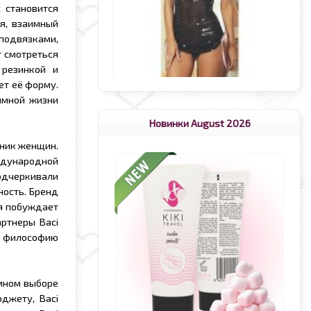
 становится
я, взаимный
подвязками,
т смотреться
 резинкой и
ет её форму.
имной жизни
Новинки August 2026
дник женщин.
ждународной
одчеркивали
ость. Бренд
я побуждает
ртнеры Baci
и философию
мном выборе
джету, Baci