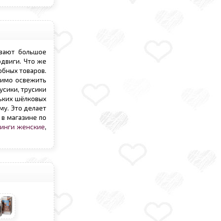
ывают большое
одвиги. Что же
обных товаров.
димо освежить
усики, трусики
ньких шёлковых
му. Это делает
в магазине по
ринги женские
,