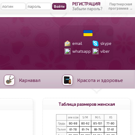
РЕГИСТРАЦИЯ!
Партнерская
программа →
Забыли пароль?
email
skype
whatsapp
viber
Карнавал
Красота и здоровье
Таблица размеров женская
one size
S/M
M/L
XS
Грудь
80-98
80-92
85-101
77-80
Талия
61-78
61-74
69-79
57-61