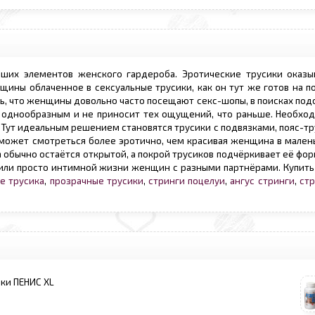
йших элементов женского гардероба. Эротические трусики оказ
ины облаченное в сексуальные трусики, как он тут же готов на п
ь, что женщины довольно часто посещают секс-шопы, в поисках под
ся однообразным и не приносит тех ощущений, что раньше. Необхо
Тут идеальным решением становятся трусики с подвязками, пояс-тр
то может смотреться более эротично, чем красивая женщина в мале
ка обычно остаётся открытой, а покрой трусиков подчёркивает её фор
или просто интимной жизни женщин с разными партнёрами. Купить 
е трусика
,
прозрачные трусики
,
стринги поцелуи
,
ангус стринги
,
ст
ки ПЕНИС ХL