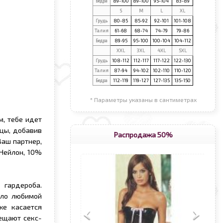
Бедра
89-100
89-100
95-104
83-89
S
М
L
XL
Грудь
80-85
85-92
92-101
101-108
Талия
61-68
68-74
74-79
79-86
Бедра
89-95
95-100
100-104
104-112
XXL
3XL
4XL
5XL
Грудь
108-112
112-117
117-122
122-130
Талия
87-94
94-102
102-110
110-120
Бедра
112-119
119-127
127-135
135-150
* Параметры указаны в сантиметрах
м, тебе идет
цы, добавив
Распродажа 50%
Ваш партнер,
 Нейлон, 10%
 гардероба.
ело любимой
же касается
ещают секс-