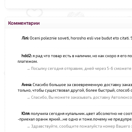
Комментарии
Лілі:
Oceni poleznie soveti, horosho esli vse budut eto citati
hdd2:
я рад что товар есть в наличии, но как скоро я его
платежом.
→ Посылку сегодня отправим, дней через 5-6 сможете
Анна:
Спасибо большое за своевременную доставку заказа
только, чтобы существовал другой, более быстрый, способ 
→ Спасибо, Вы можете заказывать доставку Автолюксом,
Юля:
получила сегодня купальник..цвет абсолютно не соот
-приехал оранж яркий...не одно и тоже.почему не предупре
→ Здравствуйте, сообщите пожалуйста номер Вашего з