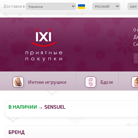
Доставка в
О 
Д
С
Интим игрушки
Бдсм
В НАЛИЧИИ
→ SENSUEL
<
>
БРЕНД