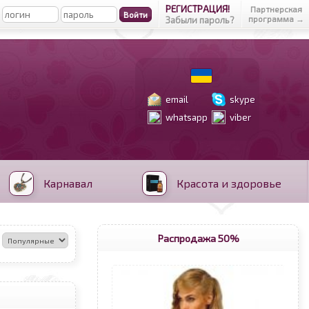
РЕГИСТРАЦИЯ!
Партнерская
программа →
Забыли пароль?
email
skype
whatsapp
viber
Карнавал
Красота и здоровье
Распродажа 50%
: