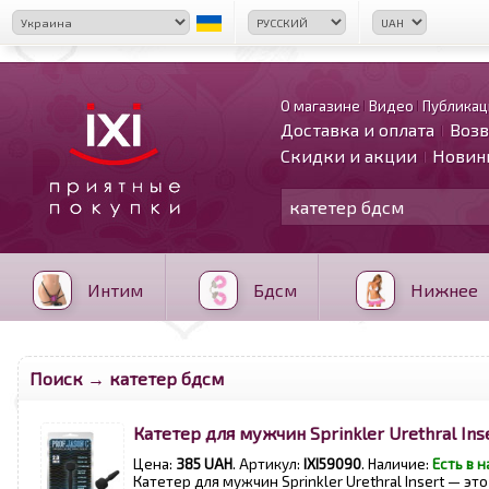
О магазине
Видео
Публикац
Доставка и оплата
Возв
Скидки и акции
Новин
Интим
Бдсм
Нижнее
Поиск → катетер бдсм
Катетер для мужчин Sprinkler Urethral Ins
Цена:
385 UAH
. Артикул:
IXI59090
. Наличие:
Есть в 
Катетер для мужчин Sprinkler Urethral Insert — э