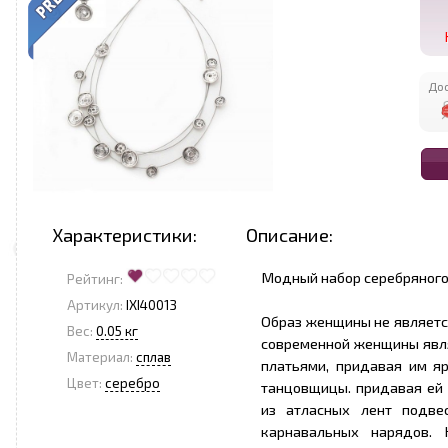
Дос
Характеристики:
Описание:
Модный набор серебряного ц
Рейтинг:
Артикул:
IXI40013
Образ женщины не являетс
Вес:
0.05 кг
современной женщины явля
Материал:
сплав
платьями, придавая им я
Цвет:
серебро
танцовщицы. придавая ей
из атласных лент подве
карнавальных нарядов.