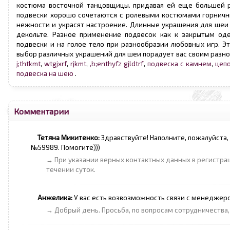
костюма восточной танцовщицы. придавая ей еще большей 
подвески хорошо сочетаются с ролевыми костюмами горничны
нежности и украсят настроение. Длинные украшения для шеи
декольте. Разное применение подвесок как к закрытым од
подвески и на голое тело при разнообразии любовных игр. Эт
выбор различных украшений для шеи порадует вас своим разно
j;thtkmt
,
wtgjxrf
,
rjkmt
,
,b;enthyfz gjldtrf
,
подвеска с камнем
,
цепо
подвеска на шею
.
Комментарии
Тетяна Микитенко:
Здравствуйте! Наполните, пожалуйста, 
№59989. Помогите)))
→ При указании верных контактных данных в регистра
течении суток.
Анжелика:
У вас есть возвозможность связи с менеджером.
→ Добрый день. Просьба, по вопросам сотрудничества, 