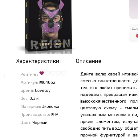
Дос
Характеристики:
Описание:
Дайте волю своей игривой
Рейтинг:
смесью таинственности, д
Артикул:
IXI64662
тех, кто любит принимать
Бренд:
Lovetoy
надевают, превращая каж
Вес:
0.3 кг
высококачественного по
Материал:
Экокожа
цветовую схему - смелы
уникальным мотивом в вид
Производство:
КНР
ярким элементом, излуч
Цвет:
Черный
свободно пить воду, общат
прочной фурнитурой и за