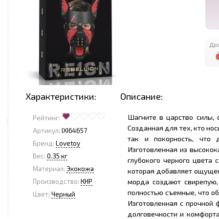
Дос
Характеристики:
Описание:
Шагните в царство силы, 
Рейтинг:
Созданная для тех, кто нос
Артикул:
IXI64657
так и покорность, что 
Бренд:
Lovetoy
Изготовленная из высокок
Вес:
0.35 кг
глубокого черного цвета 
Материал:
Экокожа
которая добавляет ощущен
морда создают свирепую,
Производство:
КНР
полностью съемные, что о
Цвет:
Черный
Изготовленная с прочной 
долговечности и комфорт