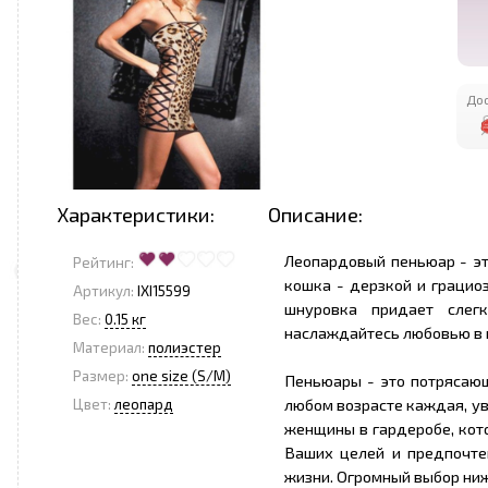
Дос
Характеристики:
Описание:
Леопардовый пеньюар - эт
Рейтинг:
кошка - дерзкой и грацио
Артикул:
IXI15599
шнуровка придает слег
Вес:
0.15 кг
наслаждайтесь любовью в 
Материал:
полиэстер
Размер:
one size (S/M)
Пеньюары - это потрясающ
любом возрасте каждая, у
Цвет:
леопард
женщины в гардеробе, кото
Ваших целей и предпочте
жизни. Огромный выбор ниж