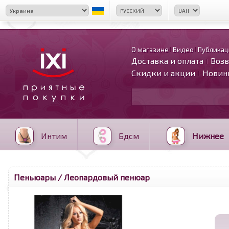
О магазине
Видео
Публикац
Доставка и оплата
Возв
Скидки и акции
Новин
Интим
Бдсм
Нижнее
Пеньюары
/ Леопардовый пенюар