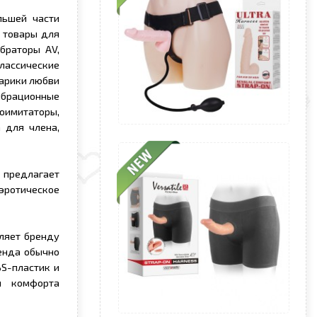
льшей части
о товары для
браторы AV,
лассические
Шарики любви
брационные
имитаторы,
 для члена,
 предлагает
эротическое
ляет бренду
енда обычно
BS-пластик и
и комфорта