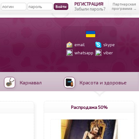
РЕГИСТРАЦИЯ!
Партнерская
программа →
Забыли пароль?
email
skype
whatsapp
viber
Карнавал
Красота и здоровье
Распродажа 50%