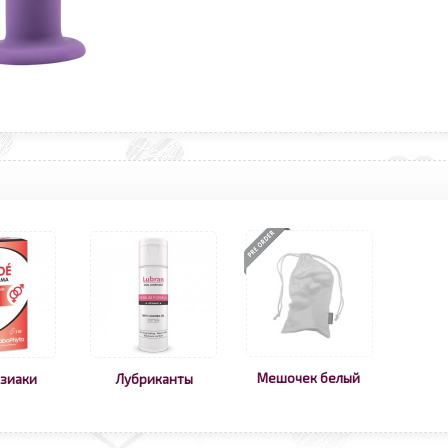
Мешочек белый
зиаки
Лубриканты