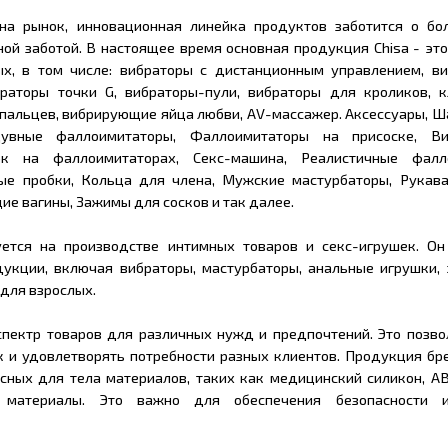
на рынок, инновационная линейка продуктов заботится о бо
ной заботой. В настоящее время основная продукция Chisa - эт
ых, в том числе: вибраторы с дистанционным управлением, ви
браторы точки G, вибраторы-пули, вибраторы для кроликов, к
 пальцев, вибрирующие яйца любви, AV-массажер. Аксессуары, 
вные фаллоимитаторы, Фаллоимитаторы на присоске, Ви
к на фаллоимитаторах, Секс-машина, Реалистичные фалло
ые пробки, Кольца для члена, Мужские мастурбаторы, Рукава
е вагины, Зажимы для сосков и так далее.
уется на производстве интимных товаров и секс-игрушек. Он
укции, включая вибраторы, мастурбаторы, анальные игрушки, 
 для взрослых.
спектр товаров для различных нужд и предпочтений. Это позво
 и удовлетворять потребности разных клиентов. Продукция бр
асных для тела материалов, таких как медицинский силикон, A
е материалы. Это важно для обеспечения безопасности 