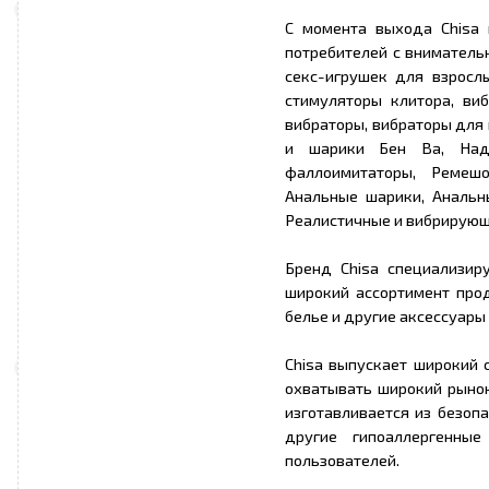
С момента выхода Chisa 
потребителей с вниматель
секс-игрушек для взросл
стимуляторы клитора, ви
вибраторы, вибраторы для
и шарики Бен Ва, Наду
фаллоимитаторы, Ремешо
Анальные шарики, Анальн
Реалистичные и вибрирующи
Бренд Chisa специализир
широкий ассортимент прод
белье и другие аксессуары
Chisa выпускает широкий 
охватывать широкий рынок
изготавливается из безоп
другие гипоаллергенны
пользователей.