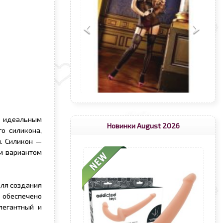
т идеальным
Новинки August 2026
о силикона,
я. Силикон —
ым вариантом
для создания
 обеспечено
легантный и