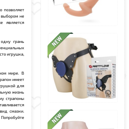
о позволяет
м выбором не
е является
 одну грань
енциальных
сто игрушка,
ном мире. В
трапон имеет
грушкой для
альную жизнь
му страпоны
отавливается
вид смазки.
Попробуйте