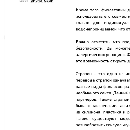
Цвет:
фиолетовый
Кроме того, фиолетовый 
использовать его совмест
только для индивидуал
водонепроницаемой, что от
Важно отметить, что пр
безопасности. Вы может
аллергических реакциях. Ф
это возможность открыть д
Страпон - это одна из и
переводе страпон означает
разные виды фаллосов, ра
необычного секса. Данный
партнеров. Также страпо
бывают как женские, так и
из силикона, пластика и
Также существуют моде
разнообразить сексуальну