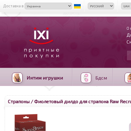
Доставка в
О 
Д
С
Интим игрушки
Бдсм
Страпоны
/ Фиолетовый дилдо для страпона Raw Recr
<
>