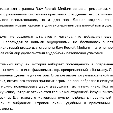
дилдо для страпона Raw Recruit Medium оснащен ремешком, чт
но с различными системами крепления. Это делает его отличны
ьного использования, но и для пар. Данная модель такж
крывает новые горизонты для экспериментов в ванной или душе.
одукт не содержит фталатов и латекса, что добавляет еще
е наслаждаться новыми ощущениями, не беспокоясь о пот
иолетовый дилдо для страпона Raw Recruit Medium — это не про
ля себя мир удовольствия в удобной и безопасной упаковке.
нтимных игрушек, которая набирает популярность в современ
 на ремне, то есть фаллоимитатор, прикрепленный к бандажу. С
зличной длины и диаметров. Страпон является универсальной и
 вид интимного товара приносит огромное разнообразие в сексу
н можно использовать двум девушкам, так и мужчинам. Поэто
 мужские, которые отличаются только конструкцией. Игрушка изг
 резины. Для каждого материала нужно подбирать правильный 
ли с вибрацией. Страпон очень удобный и практичный. 
ю жизнь.