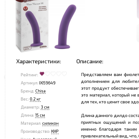
Характеристики:
Описание:
Представляем вам фиолет
Рейтинг:
дополнением для любител
Артикул:
IXI59649
этот продукт обеспечивае
Бренд:
Chisa
это материал, который не
Вес:
0.2 кг
для тех, кто ценит свое здо
Диаметр:
3 см
Длина данного дилдо соста
Длина:
15 см
приятных ощущений и поз
Материал:
силикон
именно благодаря таким 
Производство:
КНР
привлекательный вид, что,