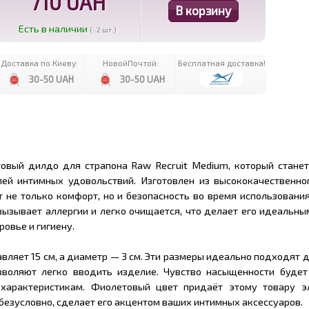
710 UAH
Есть в наличии
(~2 шт.)
Доставка по Киеву:
НовойПочтой:
Бесплатная доставка!
30-50 UAH
30-50 UAH
овый дилдо для страпона Raw Recruit Medium, который стане
ей интимных удовольствий. Изготовлен из высококачественног
т не только комфорт, но и безопасность во время использовани
 вызывает аллергии и легко очищается, что делает его идеальн
ровье и гигиену.
вляет 15 см, а диаметр — 3 см. Эти размеры идеально подходят 
воляют легко вводить изделие. Чувство насыщенности будет
характеристикам. Фиолетовый цвет придаёт этому товару э
 безусловно, сделает его акцентом ваших интимных аксессуаров.