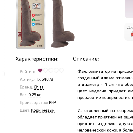
Дос
Характеристики:
Описание:
Фаллоимитатор на присоске
Рейтинг:
созданный для максимально
Артикул:
IXI64078
а диаметр - 4 см, что об
Бренд:
Chisa
цвет изделия придает ем
Вес:
0.25 кг
проработке поверхности он
Производство:
КНР
Изготовленный из соврем
Цвет:
Коричневый
обладает приятной на ощуп
придает изделию двухсл
человеческой кожи, а боле