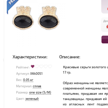
Дос
Характеристики:
Описание:
Красивые серьги золотого ц
Рейтинг:
17 гр.
Артикул:
IXI40051
Вес:
0.05 кг
Образ женщины не являетс
Материал:
сплав
современной женщины явля
Размер:
one size (S/M)
платьями, придавая им я
танцовщицы. придавая ей
Цвет:
зеленый
из атласных лент подве