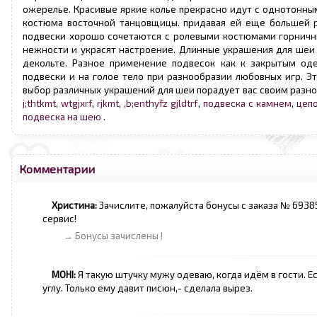
ожерелье. Красивые яркие колье прекрасно идут с однотонны
костюма восточной танцовщицы. придавая ей еще большей 
подвески хорошо сочетаются с ролевыми костюмами горничны
нежности и украсят настроение. Длинные украшения для шеи
декольте. Разное применение подвесок как к закрытым од
подвески и на голое тело при разнообразии любовных игр. Эт
выбор различных украшений для шеи порадует вас своим разно
j;thtkmt
,
wtgjxrf
,
rjkmt
,
,b;enthyfz gjldtrf
,
подвеска с камнем
,
цепо
подвеска на шею
.
Комментарии
Христина:
Зачислите, пожалуйста бонусы с заказа № 69385
сервис!
→ Бонусы зачислены !
МОНІ:
Я такую штучку мужу одеваю, когда идём в гости. Ес
углу. Только ему давит писюн,- сделала вырез.