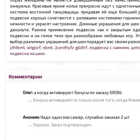
Образ женщины не является довершенным без качественн
ожерелье. Красивые яркие колье прекрасно идут с однотонны
костюма восточной танцовщицы. придавая ей еще большей 
подвески хорошо сочетаются с ролевыми костюмами горничны
нежности и украсят настроение. Длинные украшения для шеи
декольте. Разное применение подвесок как к закрытым од
подвески и на голое тело при разнообразии любовных игр. Эт
выбор различных украшений для шеи порадует вас своим разно
j;thtkmt
,
wtgjxrf
,
rjkmt
,
,b;enthyfz gjldtrf
,
подвеска с камнем
,
цепо
подвеска на шею
.
Комментарии
Олег:
а когда активируют бонусы по заказу 68584
→ Бонусы активируются только после того, когда Новая
Аноним:
Надо один массажер, случайно заказал 2 шт
→ Хорошо. Заказ подтвержден.