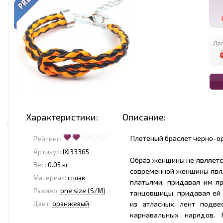
Дос
Характеристики:
Описание:
Плетеный браслет черно-ор
Рейтинг:
Артикул:
IXI33365
Образ женщины не являетс
Вес:
0.05 кг
современной женщины явля
Материал:
сплав
платьями, придавая им я
Размер:
one size (S/M)
танцовщицы. придавая ей
из атласных лент подве
Цвет:
оранжевый
карнавальных нарядов.