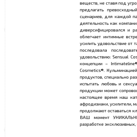
веществ, не ставя под угр
предлагать превосходны
сценариев, для каждой па
деятельность как компани
диверсифицировался и р
облегчает интимные встр
усилить удовольствие от 
последовала последоват
удовольствию: Sensual Co
концепции – Intimateline
Cosmetics®. Кульминацие
продуктов, специально ра
испытать любовь и сексу
продукции может сопровож
настоящее время наш кат
афродизиаки, усилители, м
продолжают оставаться к
ВАШ момент УНИКАЛЬНЫ
разработке эксклюзивных,