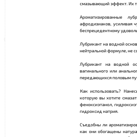
смазывающий эффект. Их т
Ароматизированные лу
афродизиаков, усиливая ч
беспрецедентному удовол
Лубрикант на водной основ
нейтральной формуле, не 
Лубрикант на водной ос
вагинального или анально
передающихся половым пут
Как использовать? Нанеси
которую вы хотите смазать
феноксиэтанол, гидроксиэ
гидроксид натрия.
Съедобны ли ароматизиро
как они обогащены натур