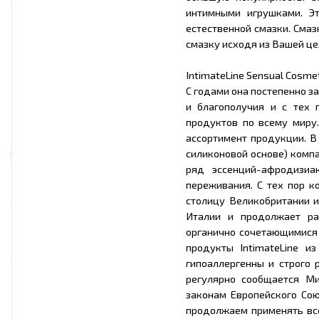
интимными игрушками. Э
естественной смазки. Сма
смазку исходя из Вашей це
IntimateLine Sensual Cosme
С годами она постепенно з
и благополучия и с тех 
продуктов по всему миру.
ассортимент продукции. В
силиконовой основе) компа
ряд эссенций-афродизиа
переживания. С тех пор к
столицу Великобритании и
Италии и продолжает ра
органично сочетающимися с
продукты IntimateLine и
гипоаллергенны и строго 
регулярно сообщается Ми
законам Европейского Сою
продолжаем применять все