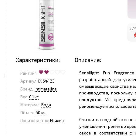
Дос
Характеристики:
Описание:
Sensilight Fun Fragranc
Рейтинг:
разработанный для усиле
Артикул:
IXI64423
смазывающие свойства наш
Бренд:
Intimateline
производства, поскольку 
Вес:
0.1 кг
продуктов. Мы предпочли
Материал:
Вода
рекомендуем использовать
Объем:
60 мл
Смазки на водной основе 
Производство:
Италия
уменьшения трения во врем
секса в соответствии с