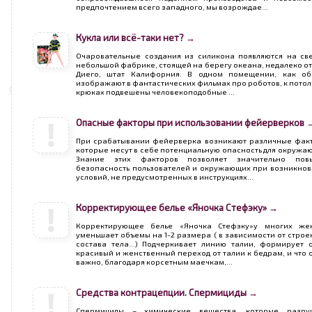
предпочтением всего западного, мы возрождае...
Кукла или всё-таки нет? →
Очаровательные создания из силикона появляются на св
небольшой фабрике, стоящей на берегу океана, недалеко от
Диего, штат Калифорния. В одном помещении, как об
изображают в фантастических фильмах про роботов, к потол
крюках подвешены человекоподобные ...
Опасные факторы при использовании фейерверков 
При срабатывании фейерверка возникают различные фак
которые несут в себе потенциальную опасность для окружа
Знание этих факторов позволяет значительно повы
безопасность пользователей и окружающих при возникно
условий, не предусмотренных в инструкциях...
Корректирующее белье «Яночка Стефэку» →
Корректирующее белье «Яночка Стефэку»у многих же
уменьшает объемы на 1-2 размера ( в зависимости от строе
состава тела…) Подчеркивает линию талии, формирует 
красивый и женственный переход от талии к бедрам, и что 
важно, благодаря корсетным маечкам,...
Средства контрацепции. Спермициды →
Спермициды – химические вещества, которые разру