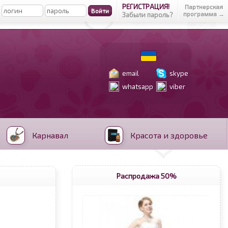
РЕГИСТРАЦИЯ!
Партнерская
программа →
Забыли пароль?
email
skype
whatsapp
viber
Карнавал
Красота и здоровье
Распродажа 50%