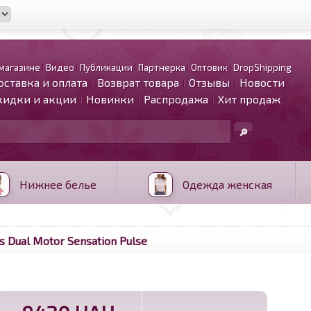
магазине
Видео
Публикации
Партнерка
Оптовик
DropShipping
оставка и оплата
Возврат товара
Отзывы
Новости
кидки и акции
Новинки
Распродажа
Хит продаж
Нижнее белье
Одежда женская
s Dual Motor Sensation Pulse