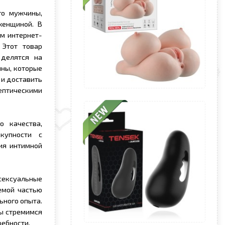
го мужчины,
женщиной. В
м интернет-
 Этот товар
 делятся на
ины, которые
 и доставить
ептическими
о качества,
купности с
ия интимной
 сексуальные
емой частью
ьного опыта.
мы стремимся
ребности.