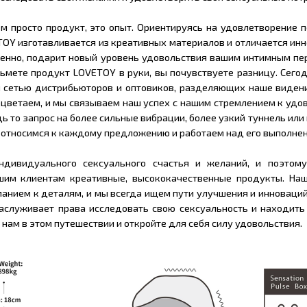
м просто продукт, это опыт. Ориентируясь на удовлетворение 
TOY изготавливается из креативных материалов и отличается и
ненно, подарит новый уровень удовольствия вашим интимным пе
озьмете продукт LOVETOY в руки, вы почувствуете разницу. Сег
й сетью дистрибьюторов и оптовиков, разделяющих наше видени
оцветаем, и мы связываем наш успех с нашим стремлением к уд
ь то запрос на более сильные вибрации, более узкий туннель или
о относимся к каждому предложению и работаем над его выполне
дивидуального сексуального счастья и желаний, и поэтом
шим клиентам креативные, высококачественные продукты. На
манием к деталям, и мы всегда ищем пути улучшения и инноваци
аслуживает права исследовать свою сексуальность и находить 
 нам в этом путешествии и откройте для себя силу удовольствия.