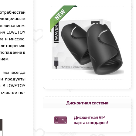
потребностей
нновационным
реживаниям.
одня LOVETOY
е и миссию.
овлетворению
 попадание в
нием.
у мы всегда
ши продукты
й. В LOVETOY
счастье по-
Дисконтная система
Дисконтная VIP
карта в подарок!