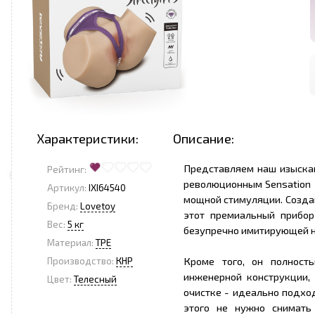
Характеристики:
Описание:
Представляем наш изыскан
Рейтинг:
революционным Sensation P
Артикул:
IXI64540
мощной стимуляции. Созда
Бренд:
Lovetoy
этот премиальный прибор
Вес:
5 кг
безупречно имитирующей 
Материал:
TPE
Кроме того, он полност
Производство:
КНР
инженерной конструкции,
Цвет:
Телесный
очистке - идеально подхо
этого не нужно снимать