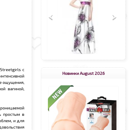
treetgirls с
Новинки August 2026
 интенсивной
ые ощущения,
ой вагиной,
проницаемой
ь простым в
облем, и для
довольствия