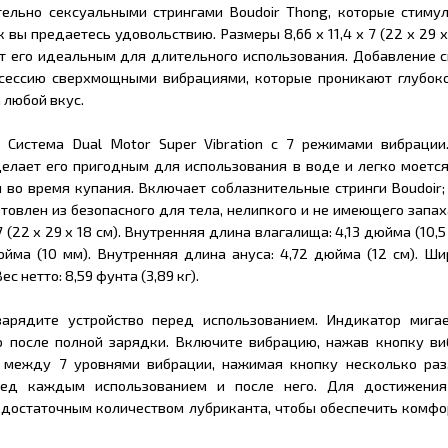
тельно сексуальными стрингами Boudoir Thong, которые стиму
к вы предаетесь удовольствию. Размеры 8,66 x 11,4 x 7 (22 x 29 x
ают его идеальным для длительного использования. Добавление 
сессию сверхмощными вибрациями, которые проникают глубоко
 любой вкус.
: Система Dual Motor Super Vibration с 7 режимами вибрации
елает его пригодным для использования в воде и легко моется
 во время купания. Включает соблазнительные стринги Boudoir
товлен из безопасного для тела, нелипкого и не имеющего запа
 7 (22 x 29 x 18 см). Внутренняя длина влагалища: 4,13 дюйма (10,
юйма (10 мм). Внутренняя длина ануса: 4,72 дюйма (12 см). Ш
ес нетто: 8,59 фунта (3,89 кг).
зарядите устройство перед использованием. Индикатор мига
о после полной зарядки. Включите вибрацию, нажав кнопку ви
 между 7 уровнями вибрации, нажимая кнопку несколько раз
ред каждым использованием и после него. Для достижени
с достаточным количеством лубриканта, чтобы обеспечить комфо