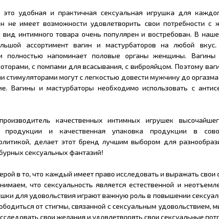
 это удобная и практичная сексуальная игрушка для каждо
 он не имеет возможности удовлетворить свои потребности с 
вид интимного товара очень популярен и востребован. В наше
ольшой ассортимент вагин и мастурбаторов на любой вкус.
 и полностью напоминает половые органы женщины. Вагины
оторами, с помпами для всасывания, с виброяйцом. Поэтому ваг
 стимуляторами могут с легкостью довести мужчину до оргазма
е. Вагины и мастурбаторы необходимо использовать с антис
производитель качественных интимных игрушек высочайшег
н продукции и качественная упаковка продукции в сово
олитикой, делает этот бренд лучшим выбором для разнообраз
 бурных сексуальных фантазий!
ерой в то, что каждый имеет право исследовать и выражать свои
нимаем, что сексуальность является естественной и неотъемл
ушки для удовольствия играют важную роль в повышении сексуал
ободиться от стигмы, связанной с сексуальным удовольствием, 
следовать свои желания и удовлетворять свои сексуальные пот