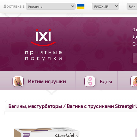
Доставка в
О 
Д
С
Интим игрушки
Бдсм
Вагины, мастурбаторы
/ Вагина с трусиками Streetgirl
<
>