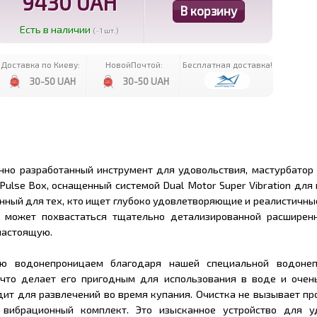
9430 UAH
Есть в наличии
(~1 шт.)
Доставка по Киеву:
НовойПочтой:
Бесплатная доставка!
30-50 UAH
30-50 UAH
но разработанный инструмент для удовольствия, мастурбатор S
ulse Box, оснащенный системой Dual Motor Super Vibration для
нный для тех, кто ищет глубоко удовлетворяющие и реалистичн
 может похвастаться тщательно детализированной расширенн
настоящую.
ью водонепроницаем благодаря нашей специальной водоне
 что делает его пригодным для использования в воде и очен
дит для развлечений во время купания. Очистка не вызывает пр
 вибрационный комплект. Это изысканное устройство для у