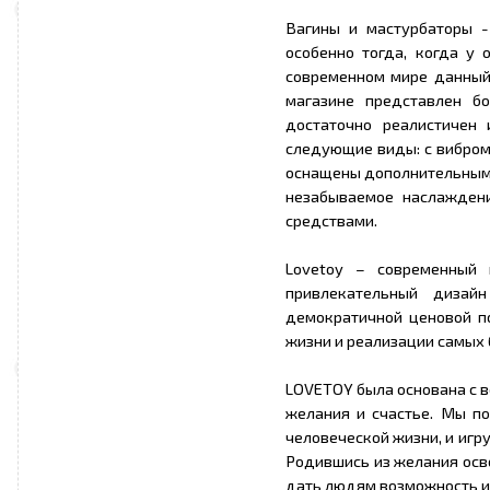
Вагины и мастурбаторы -
особенно тогда, когда у
современном мире данный 
магазине представлен б
достаточно реалистичен
следующие виды: с вибром
оснащены дополнительными
незабываемое наслаждени
средствами.
Lovetoy – современный 
привлекательный дизай
демократичной ценовой п
жизни и реализации самых
LOVETOY была основана с в
желания и счастье. Мы по
человеческой жизни, и игр
Родившись из желания осв
дать людям возможность ис