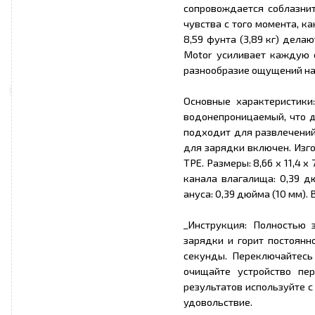
сопровождается соблазни
чувства с того момента, ка
8,59 фунта (3,89 кг) дел
Motor усиливает каждую 
разнообразие ощущений на
Основные характеристики
водонепроницаемый, что д
подходит для развлечений
для зарядки включен. Изго
TPE. Размеры: 8,66 x 11,4 x
канала влагалища: 0,39 д
ануса: 0,39 дюйма (10 мм). В
_Инструкция: Полностью 
зарядки и горит постоянн
секунды. Переключайтесь
очищайте устройство пе
результатов используйте 
удовольствие.