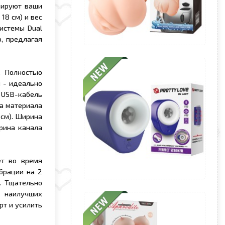
лируют ваши
 18 см) и вес
системы Dual
, предлагая
. Полностью
 - идеально
; USB-кабель
ха материала
5 см). Ширина
ирина канала
ет во время
брации на 2
. Тщательно
я наилучших
рт и усилить