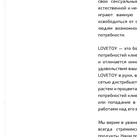
свои сексуальны
естественной и н
играют важную 
освободиться от 
людям возможнос
потребности.
LOVETOY — это бо
потребностей кли
и отличается инн
удовольствия ваш
LOVETOY в руки, 
сетью дистрибьют
растем и процвет
потребностей клие
или попадание в
работаем над его
Мы верим в уваже
всегда стремимс
продукты. Наши пр