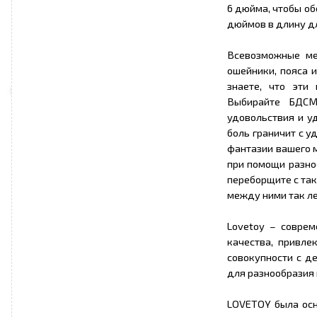
6 дюйма, чтобы об
дюймов в длину дл
Всевозможные ме
ошейники, пояса 
знаете, что эти
Выбирайте БДСМ
удовольствия и у
боль граничит с у
фантазии вашего 
при помощи разно
переборщите с так
между ними так ле
Lovetoy – совре
качества, привле
совокупности с д
для разнообразия
LOVETOY была осн