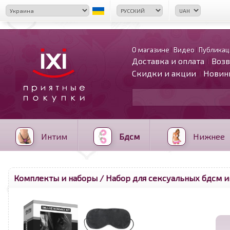
О магазине
Видео
Публикац
Доставка и оплата
Возв
Скидки и акции
Новин
Интим
Бдсм
Нижнее
Комплекты и наборы
/ Набор для сексуальных бдсм игр