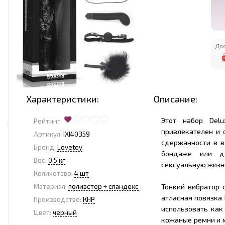
Дос
Характеристики:
Описание:
Этот набор Del
Рейтинг:
привлекателен и 
Артикул:
IXI40359
сдержанности в в
Бренд:
Lovetoy
бондаже или дл
Вес:
0.5 кг
сексуальную жизн
Количетсво:
4 шт
Тонкий вибратор 
Материал:
полиэстер + спандекс
атласная повязка 
Производство:
КНР
использовать как
Цвет:
черный
кожаные ремни и 